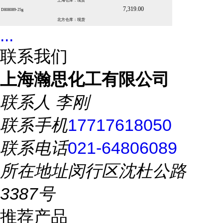
上海仓库：现货
7,319.00
D808089-25g
北方仓库：现货
...
联系我们
上海瀚思化工有限公司
联系人
李刚
联系手机
17717618050
联系电话
021-64806089
所在地址
闵行区沈杜公路
3387号
推荐产品