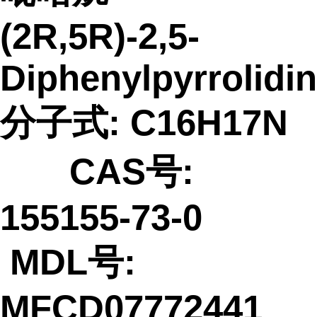
(2R,5R)-2,5-
Diphenylpyrrolidi
分子式: C16H17N
CAS号:
155155-73-0
MDL号:
MFCD07772441