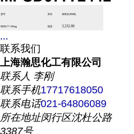
货号
库存
销售价
(RMB)
3,232.00
R808177-100mg
现货
...
联系我们
上海瀚思化工有限公司
联系人
李刚
联系手机
17717618050
联系电话
021-64806089
所在地址
闵行区沈杜公路
3387号