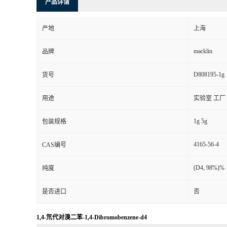
产品详请
产地
上海
macklin
品牌
D808195-1g
货号
用途
实验室 工厂
1g 5g
包装规格
4165-56-4
CAS编号
(D4, 98%)%
纯度
是否进口
否
1,4-氘代对溴二苯-1,4-Dibromobenzene-d4