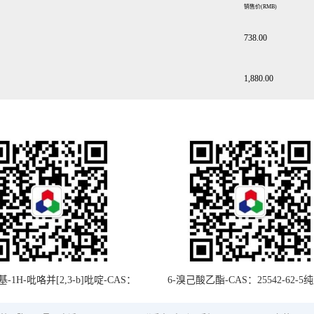
销售价
(RMB)
738.00
1,880.00
甲基-1H-吡咯并[2,3-b]吡啶-CAS：
6-溴己酸乙酯-CAS：25542-62-5
8-22-2纯度：95%-国华试剂50mg
98%-国华试剂5g