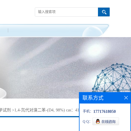
联系方式
学试剂
>
1,4-氘代对溴二苯-(D4, 98%) cas：4165-56-4 现货供应
手机：
17717618050
Q Q：