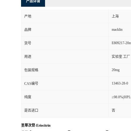
产品详请
产地
上海
macklin
品牌
E809217-20
货号
用途
实验室 工厂
20mg
包装规格
13463-28-0
CAS编号
纯度
≥98.0%(H
是否进口
否
圣草次苷-Eriocitrin