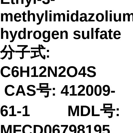
methylimidazoliu
hydrogen sulfate
分子式:
C6H12N2O4S
CAS号: 412009-
61-1 MDL号:
MFCD06798195