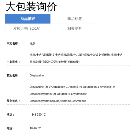
大包装询价
商品描述
商品标签
质检证书（CoA）
相关资料
中文名称：
油胺
油胺
;
十八
(
碳
)
烯胺
;9-
十八烯胺
;
油胺
/
十八
(
碳
)
烯胺
;
十入碳
-9-
烯酰胺
;
油胺
/
十八
中文别名：
烯胺
;
油胺
,TECH

70%;
油酸胺
(
油酸伯胺
)
英文名称
:
Oleylamine
Oleylamine;(z)-9-Octadecen-1-Amin;(Z)-9-Octadecen-1-Amine;(z)-9-
Octadecenylamin;(z)-Octadec-9-Enylamine;9-
英文别名：
Octadecenylamine(Oda);Alamine11;Armeeno
沸点：
348-350
°
C
熔点：
18-26
°
C