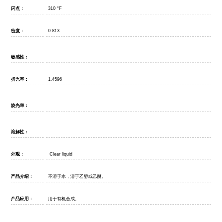
闪点：
310
°
F
密度：
0.813
敏感性：
折光率：
1.4596
旋光率：
溶解性：
外观：
Clear liquid
产品介绍：
不溶于水，溶于乙醇或乙醚。
产品应用：
用于有机合成。