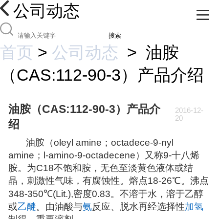
公司动态
搜索
首页
>
公司动态
>
油胺
（CAS:112-90-3）产品介绍
油胺（CAS:112-90-3）产品介
2016-12-
20
绍
油胺（
oleyl amine
；
octadece-9-nyl
amine
；
l-amino-9-octadecene
）又称
9-
十八烯
胺。为
C18
不饱和胺，无色至淡黄色液体或结
晶，刺激性气味，有腐蚀性。熔点
18-26
℃
。沸点
348-350
℃
(Lit.),
密度
0.83
。不溶于水，溶于乙醇
或
乙醚
。由油酸与
氨
反应、脱水再经选择性
加氢