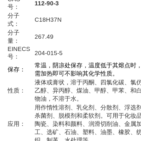
112-90-3
号：
分子
C18H37N
式：
分子
267.49
量：
EINECS
204-015-5
号：
常温，阴凉处保存，温度低于其熔点时
保存：
需加热即可不影响其化学性质。
液体或膏状，溶于丙酮、四氯化碳、氯
性质：
乙醇、异丙醇、煤油、甲醇、甲苯、和
物油，不溶于水。
用作惰性溶剂、乳化剂、分散剂、浮选
杀菌剂、脱模剂和柔软剂。可用于化妆
应用：
陶瓷、染料和颜料、润滑切削油、金属
工、选矿、石油、塑料、油墨、橡胶、
织、制革、水处理等。