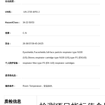
生化机理：
UN
码：
UN 2735 8/PG 2
HazardClass
：
34-22-50/53
危害：
C,N
安全：
26-36/37/39-45-24/25
Eyeshields,Faceshields,full-face particle respirator type N100
(US),Gloves,respirator cartridge type N100 (US),type P1 (EN143)
个人防护设备：
respirator filter,type P3 (EN 143) respirator cartridges
是否危化品：
储存条件：
Room Temperature
，室温保存。
质检信息