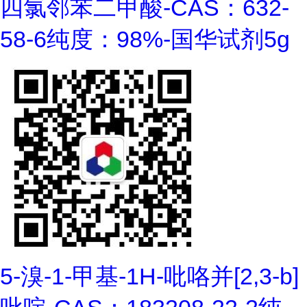
四氯邻苯二甲酸-CAS：632-
58-6纯度：98%-国华试剂5g
5-溴-1-甲基-1H-吡咯并[2,3-b]