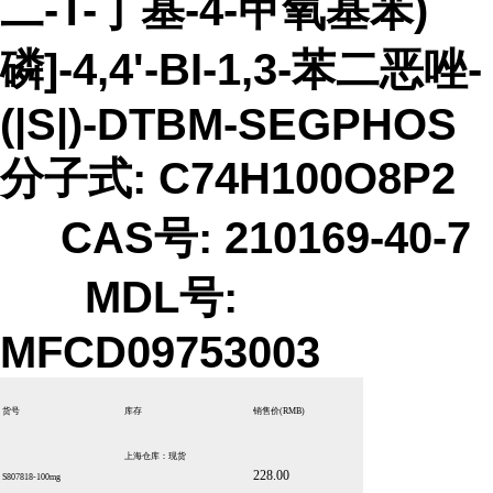
二-T-丁基-4-甲氧基苯)
磷]-4,4'-BI-1,3-苯二恶唑-
(|S|)-DTBM-SEGPHOS
分子式: C74H100O8P2
CAS号: 210169-40-7
MDL号:
MFCD09753003
货号
库存
销售价
(RMB)
上海仓库：现货
228.00
S807818-100mg