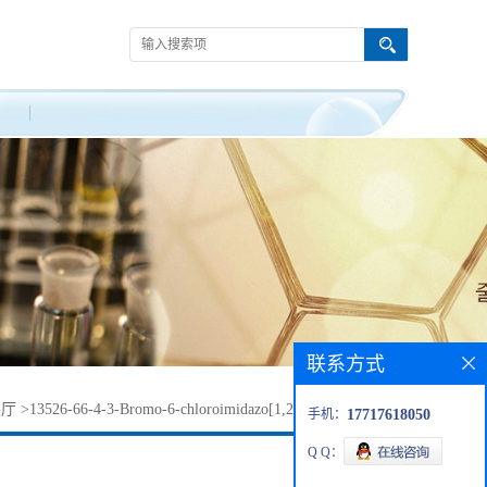
联系方式
展厅
>
13526-66-4-3-Bromo-6-chloroimidazo[1,2-b]pyridazine-0.98
手机：
17717618050
Q Q：