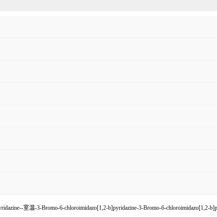
b]pyridazine--室温-3-Bromo-6-chloroimidazo[1,2-b]pyridazine-3-Bromo-6-chloroimidazo[1