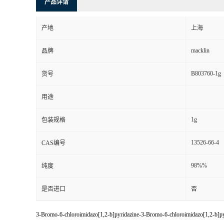
产品详请
产地
上海
macklin
品牌
B803760-1g
货号
用途
1g
包装规格
13526-66-4
CAS编号
98%%
纯度
是否进口
否
3-Bromo-6-chloroimidazo[1,2-b]pyridazine-3-Bromo-6-chloroimidazo[1,2-